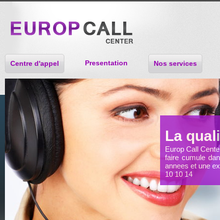
Presentation
Centre d'appel
Nos services
La quali
Europ Call Center
faire cumule dans
annees et une exp
10 10 14